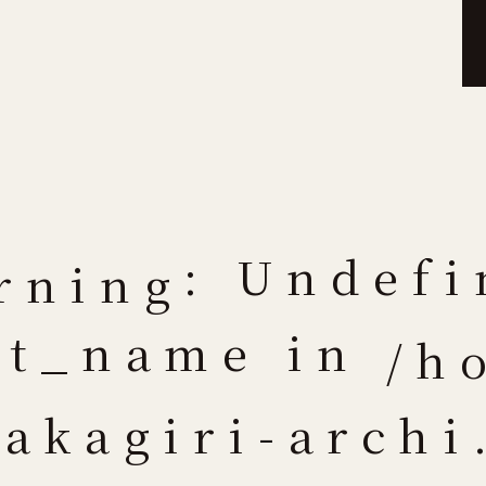
: Undefi
rning
at_name in
/h
nakagiri-archi