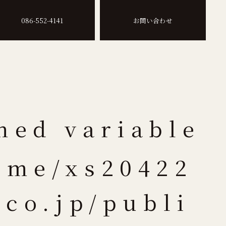
086-552-4141
お問い合わせ
ned variable
ome/xs20422
.co.jp/publi