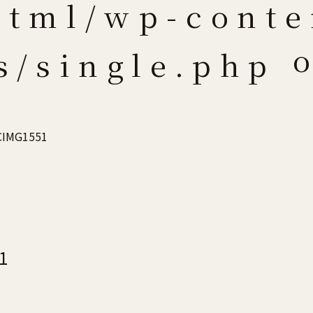
html/wp-conte
o
ts/single.php
CIMG1551
1