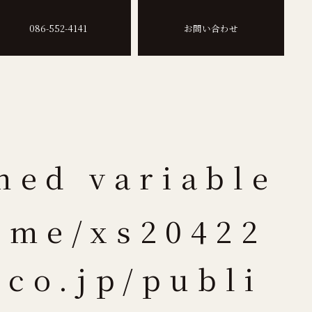
086-552-4141
お問い合わせ
ned variable
ome/xs20422
.co.jp/publi