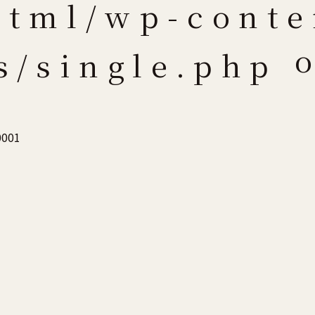
html/wp-conte
o
ts/single.php
0001