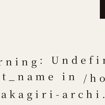
: Undefi
rning
at_name in
/h
nakagiri-archi