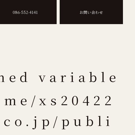
086-552-4141
お問い合わせ
ned variable
ome/xs20422
.co.jp/publi