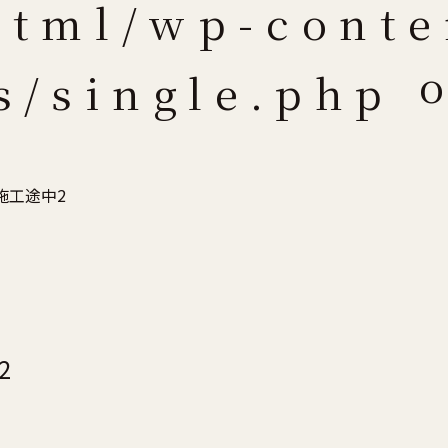
html/wp-conte
o
ts/single.php
施工途中2
2