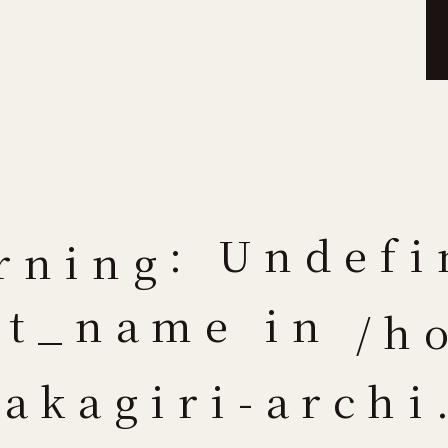
: Undefi
rning
at_name in
/h
nakagiri-archi